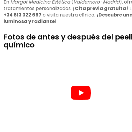
En
Margot Medicina Estética
(
Valdemoro · Madrid
), o
tratamientos personalizados.
¡Cita previa gratuita!
L
+34 613 322 667
o visita nuestra clínica.
¡Descubre una
luminosa y radiante!
Fotos de antes y después del peel
químico