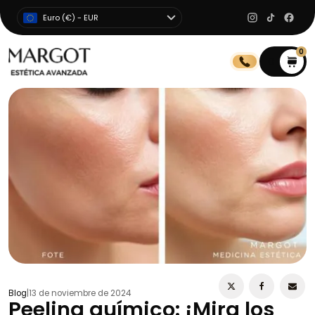
Euro (€) - EUR
0
0
Blog
|
13 de noviembre de 2024
Peeling químico: ¡Mira los