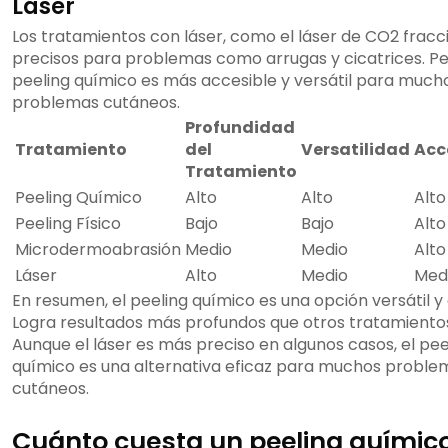
Láser
Los tratamientos con láser, como el láser de CO2 fracc
precisos para problemas como arrugas y cicatrices. Pe
peeling químico es más accesible y versátil para much
problemas cutáneos.
Profundidad
Tratamiento
del
Versatilidad
Acc
Tratamiento
Peeling Químico
Alto
Alto
Alto
Peeling Físico
Bajo
Bajo
Alto
Microdermoabrasión
Medio
Medio
Alto
Láser
Alto
Medio
Med
En resumen, el peeling químico es una opción versátil y
Logra resultados más profundos que otros tratamientos
Aunque el láser es más preciso en algunos casos, el pee
químico es una alternativa eficaz para muchos proble
cutáneos.
Cuánto cuesta un peeling químic