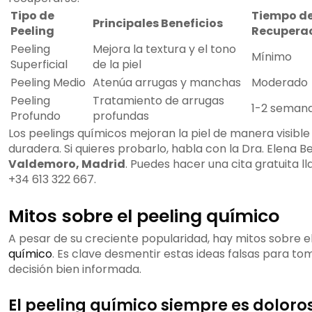
Tipo de
Tiempo d
Principales Beneficios
Peeling
Recupera
Peeling
Mejora la textura y el tono
Mínimo
Superficial
de la piel
Peeling Medio
Atenúa arrugas y manchas
Moderado
Peeling
Tratamiento de arrugas
1-2 seman
Profundo
profundas
Los peelings químicos mejoran la piel de manera visible
duradera. Si quieres probarlo, habla con la Dra. Elena B
Valdemoro, Madrid
. Puedes hacer una cita gratuita l
+34 613 322 667.
Mitos sobre el peeling químico
A pesar de su creciente popularidad, hay mitos sobre e
químico
. Es clave desmentir estas ideas falsas para to
decisión bien informada.
El peeling químico siempre es doloro