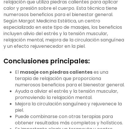
relajación que utiliza piedras calientes para aplicar
¿Cuáles son los beneficios físicos del
calor y presión sobre el cuerpo. Esta técnica tiene
masaje con piedras calientes?
numerosos beneficios para el bienestar general.
¿Cuáles son los beneficios mentales y
Según Margot Medicina Estética, un centro
emocionales del masaje con piedras
especializado en este tipo de masajes, los beneficios
calientes?
incluyen alivio del estrés y la tensión muscular,
¿Cuáles son los efectos en la piel del
relajación mental, mejora de la circulación sanguínea
masaje con piedras calientes?
y un efecto rejuvenecedor en la piel.
¿Existen precauciones y
contraindicaciones del masaje con piedras
Conclusiones principales:
calientes?
¿Cómo es la experiencia durante un
El
masaje con piedras calientes
es una
masaje con piedras calientes?
terapia de relajación que proporciona
¿Cuánto tiempo dura un masaje con
numerosos beneficios para el bienestar general.
piedras calientes?
Ayuda a aliviar el estrés y la tensión muscular,
¿Se puede combinar el masaje con
promoviendo la relajación mental.
piedras calientes con otras terapias y
Mejora la circulación sanguínea y rejuvenece la
técnicas de relajación?
piel.
¿Qué cuidados se deben tener
Puede combinarse con otras terapias para
después de un masaje con piedras
obtener resultados más completos y holísticos.
calientes?