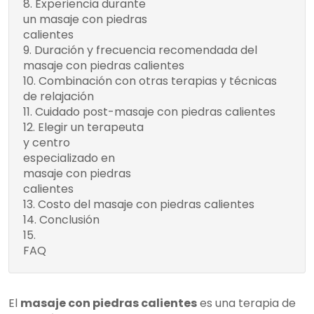
Experiencia durante
Contraindicaciones
Sensaciones
un masaje con piedras
durante el masaje con
del masaje con
calientes
piedras calientes
piedras calientes
Duración y frecuencia recomendada del
masaje con piedras calientes
Combinación con otras terapias y técnicas
de relajación
Cuidado post-masaje con piedras calientes
Elegir un terapeuta
¡Confía en los
y centro
expertos y disfruta de
especializado en
los beneficios de este
masaje con piedras
maravilloso
calientes
tratamiento!
Costo del masaje con piedras calientes
Conclusión
¿Cuáles son los beneficios del masaje
FAQ
con piedras calientes?
¿Qué es el masaje con piedras
calientes?
¿Cómo funciona el masaje con piedras
El
masaje con piedras calientes
es una terapia de
calientes?