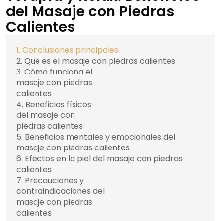
del Masaje con Piedras
Calientes
Conclusiones principales:
Qué es el masaje con piedras calientes
Cómo funciona el
Efectos del calor en
masaje con piedras
el masaje con piedras
calientes
calientes
Beneficios físicos
Tabla de Beneficios
del masaje con
Físicos del Masaje con
piedras calientes
Piedras Calientes
Beneficios mentales y emocionales del
masaje con piedras calientes
Efectos en la piel del masaje con piedras
calientes
Precauciones y
Precauciones del
contraindicaciones del
masaje con piedras
masaje con piedras
calientes
calientes