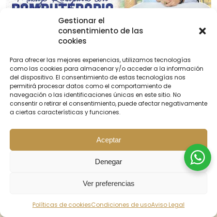
Gestionar el
consentimiento de las
cookies
Elegir un terapeuta y centro
Para ofrecer las mejores experiencias, utilizamos tecnologías
especializado en masaje con
como las cookies para almacenar y/o acceder a la información
piedras calientes
del dispositivo. El consentimiento de estas tecnologías nos
permitirá procesar datos como el comportamiento de
navegación o las identificaciones únicas en este sitio. No
Cuando buscas un
terapeuta especializado en
consentir o retirar el consentimiento, puede afectar negativamente
masaje con piedras calientes
, es importante
a ciertas características y funciones.
considerar su formación y experiencia en esta
técnica. Para asegurarte de recibir un masaje de
calidad, te recomendamos seguir estos pasos:
Aceptar
Investiga y solicita recomendaciones:
Indaga
Denegar
en línea y solicita recomendaciones de amigos,
familiares o incluso en foros especializados en
Ver preferencias
bienestar y terapias alternativas. Escuchar las
BUSCAR
experiencias de otras personas puede ayudarte
INICIO
PROMOS
CONTACTO
Políticas de cookies
Condiciones de uso
Aviso Legal
a encontrar un terapeuta de confianza.