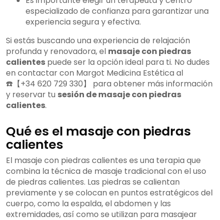
Es importante elegir un terapeuta y centro
¿Cómo elegir un terapeuta y centro
especializado de confianza para garantizar una
especializado en masaje con piedras
experiencia segura y efectiva.
calientes?
¿Cuánto cuesta un masaje con
Si estás buscando una experiencia de relajación
piedras calientes?
profunda y renovadora, el
masaje con piedras
calientes
puede ser la opción ideal para ti. No dudes
en contactar con Margot Medicina Estética al
☎️【+34 620 729 330】 para obtener más información
y reservar tu
sesión de masaje con piedras
calientes
.
Qué es el masaje con piedras
calientes
El masaje con piedras calientes es una terapia que
combina la técnica de masaje tradicional con el uso
de piedras calientes. Las piedras se calientan
previamente y se colocan en puntos estratégicos del
cuerpo, como la espalda, el abdomen y las
extremidades, así como se utilizan para masajear