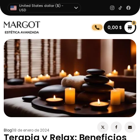
United States dollar ($) -
USD
0
0,00
$
Blog
|
18 de enero de 2024
Terapia y Relax: Beneficios