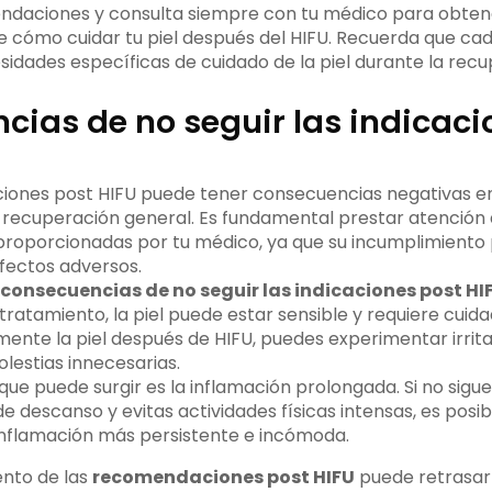
ndaciones y consulta siempre con tu médico para obten
e cómo cuidar tu piel después del HIFU. Recuerda que ca
idades específicas de cuidado de la piel durante la recu
ias de no seguir las indicaci
aciones post HIFU puede tener consecuencias negativas en
 recuperación general. Es fundamental prestar atención 
oporcionadas por tu médico, ya que su incumplimiento 
fectos adversos.
consecuencias de no seguir las indicaciones post HI
 tratamiento, la piel puede estar sensible y requiere cuida
ente la piel después de HIFU, puedes experimentar irrita
lestias innecesarias.
ue puede surgir es la inflamación prolongada. Si no sigue
descanso y evitas actividades físicas intensas, es posib
nflamación más persistente e incómoda.
ento de las
recomendaciones post HIFU
puede retrasar