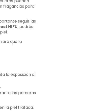
roductos pueden
sin fragancias para
ortante seguir las
post HIFU
, podrás
iel.
itirá que la
ta la exposición al
.
urante las primeras
en la piel tratada.