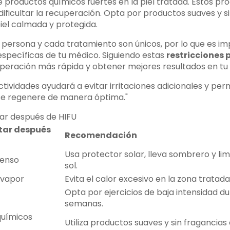
de productos químicos fuertes en la piel tratada. Estos p
 y dificultar la recuperación. Opta por productos suaves y 
iel calmada y protegida.
persona y cada tratamiento son únicos, por lo que es imp
pecíficas de tu médico. Siguiendo estas
restricciones 
eración más rápida y obtener mejores resultados en tu p
ctividades ayudará a evitar irritaciones adicionales y perm
 se regenere de manera óptima."
itar después
Recomendación
Usa protector solar, lleva sombrero y limi
tenso
sol.
 vapor
Evita el calor excesivo en la zona tratada
Opta por ejercicios de baja intensidad d
semanas.
químicos
Utiliza productos suaves y sin fragancias 