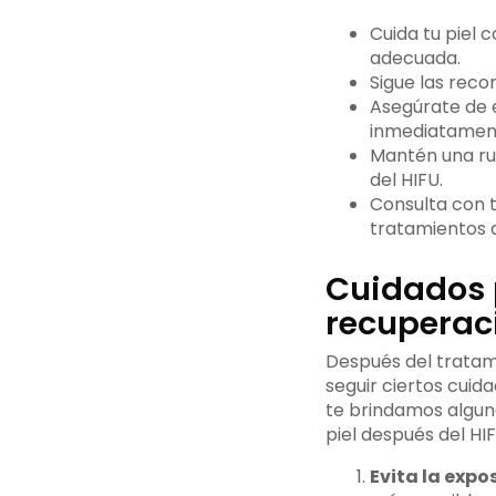
Cuida tu piel
adecuada.
Sigue las rec
Asegúrate de ev
inmediatament
Mantén una rut
del HIFU.
Consulta con t
tratamientos a
Cuidados 
recuperac
Después del tratami
seguir ciertos cuid
te brindamos algun
piel después del HIF
Evita la expos