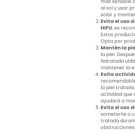
más sensible a 
al sol y usar 
solar y mantene
Evita el uso 
HIFU
, es reco
Estos producto
Opta por produ
Mantén la pie
la piel. Despu
hidratada util
mantener la ela
Evita activid
recomendable e
la piel tratad
actividad que 
ayudará a maxi
Evita el uso
someterte a un
tratada durant
obstrucciones