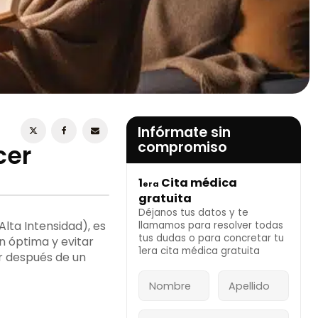
ESTOY DE ACUERDO CON LA
POLÍTICA DE
PRIVACIDAD
Infórmate sin
compromiso
cer
1
Cita médica
era
INFÓRMATE AHORA
gratuita
Déjanos tus datos y te
lta Intensidad), es
llamamos para resolver todas
tus dudas o para concretar tu
 óptima y evitar
1era cita médica gratuita
er después de un