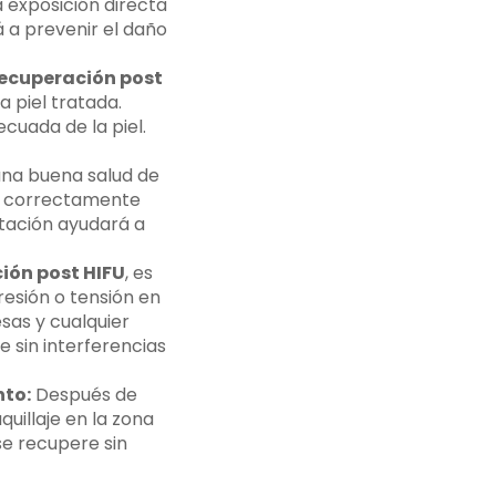
a exposición directa
á a prevenir el daño
ecuperación post
a piel tratada.
ecuada de la piel.
una buena salud de
el correctamente
atación ayudará a
ión post HIFU
, es
resión o tensión en
esas y cualquier
e sin interferencias
nto:
Después de
uillaje en la zona
se recupere sin