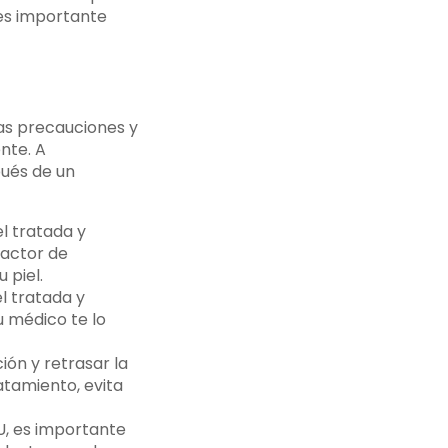
es importante
as precauciones y
nte. A
pués de un
el tratada y
factor de
 piel.
el tratada y
u médico te lo
ión y retrasar la
atamiento, evita
U, es importante