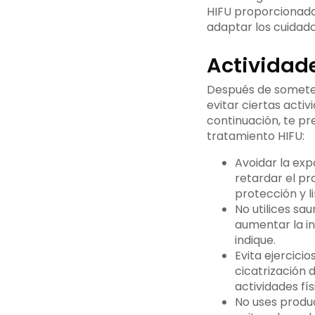
HIFU proporcionada
adaptar los cuidado
Actividade
Después de someter
evitar ciertas acti
continuación, te pr
tratamiento HIFU:
Avoidar la expo
retardar el pr
protección y l
No utilices sau
aumentar la in
indique.
Evita ejercicio
cicatrización 
actividades fís
No uses produ