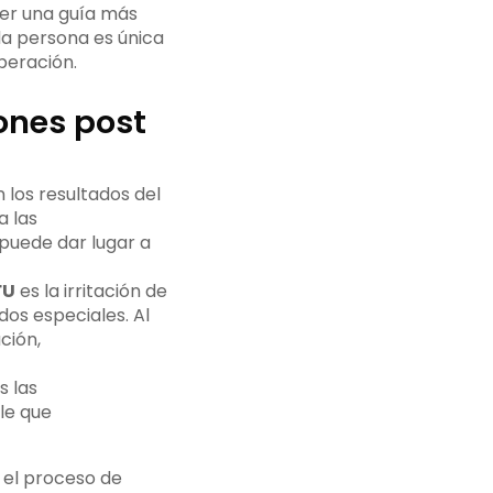
er una guía más
da persona es única
peración.
ones post
 los resultados del
a las
puede dar lugar a
FU
es la irritación de
dos especiales. Al
ción,
s las
le que
 el proceso de