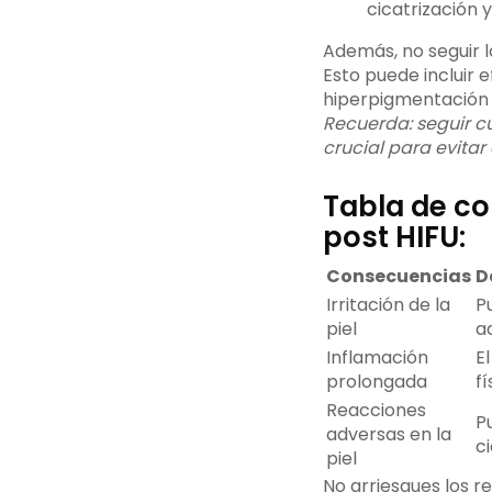
cicatrización 
Además, no seguir l
Esto puede incluir 
hiperpigmentación o
Recuerda: seguir c
crucial para evitar
Tabla de co
post HIFU:
Consecuencias
D
Irritación de la
P
piel
a
Inflamación
E
prolongada
f
Reacciones
P
adversas en la
c
piel
No arriesgues los re