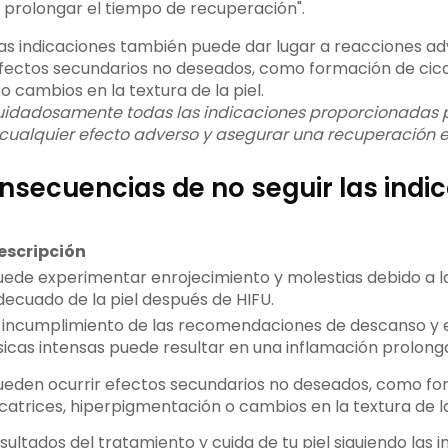
y prolongar el tiempo de recuperación".
as indicaciones también puede dar lugar a reacciones adv
efectos secundarios no deseados, como formación de cica
 cambios en la textura de la piel.
uidadosamente todas las indicaciones proporcionadas 
 cualquier efecto adverso y asegurar una recuperación e
nsecuencias de no seguir las indi
escripción
uede experimentar enrojecimiento y molestias debido a la
decuado de la piel después de HIFU.
l incumplimiento de las recomendaciones de descanso y e
ísicas intensas puede resultar en una inflamación prolong
ueden ocurrir efectos secundarios no deseados, como fo
icatrices, hiperpigmentación o cambios en la textura de la
sultados del tratamiento y cuida de tu piel siguiendo las 