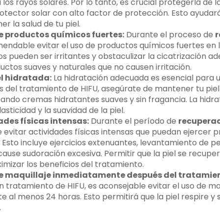
los rayos solares. Por lo tanto, es crucial protegerla de l
protector solar con alto factor de protección. Esto ayudar
r la salud de tu piel.
de productos químicos fuertes:
Durante el proceso de
r
mendable evitar el uso de productos químicos fuertes en l
s pueden ser irritantes y obstaculizar la cicatrización ad
ctos suaves y naturales que no causen irritación.
l hidratada:
La hidratación adecuada es esencial para 
és del tratamiento de HIFU, asegúrate de mantener tu pi
izando cremas hidratantes suaves y sin fragancia. La hidr
sticidad y la suavidad de la piel.
ades físicas intensas:
Durante el período de
recuperac
vitar actividades físicas intensas que puedan ejercer p
a. Esto incluye ejercicios extenuantes, levantamiento de p
cause sudoración excesiva. Permitir que la piel se recuper
mizar los beneficios del tratamiento.
 de maquillaje inmediatamente después del tratamie
 tratamiento de HIFU, es aconsejable evitar el uso de maq
e al menos 24 horas. Esto permitirá que la piel respire y 
.