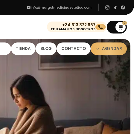
info@margotmedicinaestetica.com
0
+34 613 322 667
0
TE LLAMAMOS NOSOTROS
TIENDA
BLOG
CONTACTO
AGENDAR