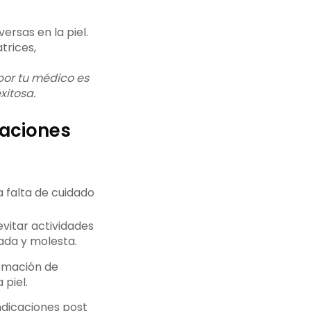
ersas en la piel.
trices,
por tu médico es
xitosa.
caciones
 falta de cuidado
vitar actividades
ada y molesta.
rmación de
 piel.
indicaciones post