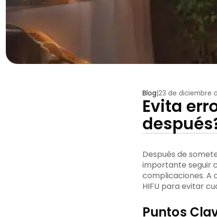
Blog
|
23 de diciembre 
Evita err
después
Después de someters
importante seguir 
complicaciones. A c
HIFU para evitar cua
Puntos Clav