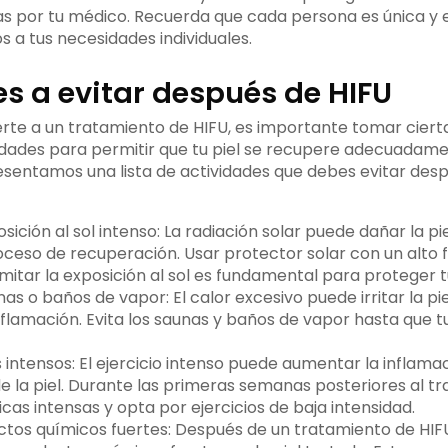
s por tu médico. Recuerda que cada persona es única y 
s a tus necesidades individuales.
s a evitar después de HIFU
te a un tratamiento de HIFU, es importante tomar ciert
vidades para permitir que tu piel se recupere adecuadame
esentamos una lista de actividades que debes evitar des
sición al sol intenso: La radiación solar puede dañar la pi
oceso de recuperación. Usar protector solar con un alto 
imitar la exposición al sol es fundamental para proteger tu
nas o baños de vapor: El calor excesivo puede irritar la pi
flamación. Evita los saunas y baños de vapor hasta que t
s intensos: El ejercicio intenso puede aumentar la inflamac
de la piel. Durante las primeras semanas posteriores al tr
icas intensas y opta por ejercicios de baja intensidad.
ctos químicos fuertes: Después de un tratamiento de HIF