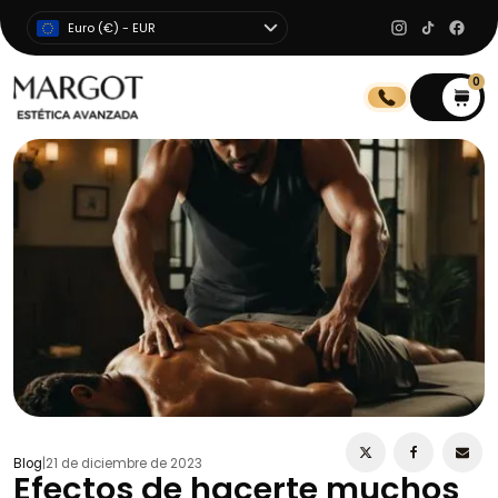
Euro (€) - EUR
0
0
Blog
|
21 de diciembre de 2023
Efectos de hacerte muchos