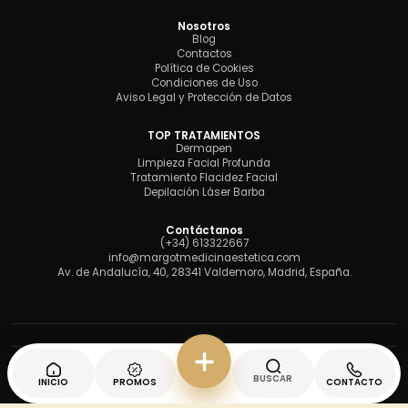
Nosotros
Blog
Contactos
Política de Cookies
Condiciones de Uso
Aviso Legal y Protección de Datos
TOP TRATAMIENTOS
Dermapen
Limpieza Facial Profunda
Tratamiento Flacidez Facial
Depilación Láser Barba
Contáctanos
(+34) 613322667
info@margotmedicinaestetica.com
Av. de Andalucía, 40, 28341 Valdemoro, Madrid, España.
BUSCAR
Desarrollado con
por Caribeclic.com
INICIO
PROMOS
CONTACTO