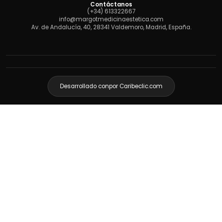
Contáctanos
(+34) 613322667
info@margotmedicinaestetica.com
Av. de Andalucía, 40, 28341 Valdemoro, Madrid, España.
Desarrollado con
por Caribeclic.com