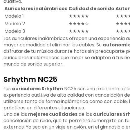
auditivo.
Auriculares inalámbricos
Calidad de sonido
Auton
Modelo 1
★★★★★
★★★
Modelo 2
★★★★☆
★★★
Modelo 3
★★★★★
★★★
Los auriculares inalámbricos ofrecen una experiencia au
mayor comodidad al eliminar los cables. Su
autonomía
disfrutar de tu música durante horas sin preocuparte po
auriculares inalámbricos que mejor se adapten a tus n
mundo de sonido superior.
Srhythm NC25
Los
auriculares Srhythm
NC25 son una excelente opci
experiencia auditiva de alta calidad con cancelación de
utilizarse tanto de forma inalámbrica como con cable, l
prácticos en diferentes situaciones.
Una de las
mejores cualidades
de los
auriculares S
cancelación de ruido, que te permitirá sumergirte en tu
externas. Ya sea en un viaje en avión, en el gimnasio o e