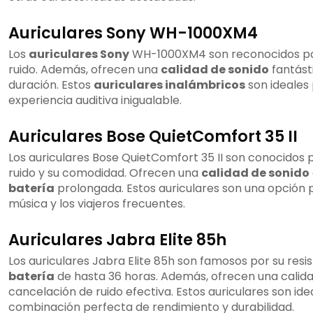
Auriculares Sony WH-1000XM4
Los
auriculares Sony
WH-1000XM4 son reconocidos por
ruido. Además, ofrecen una
calidad de sonido
fantást
duración. Estos
auriculares inalámbricos
son ideales
experiencia auditiva inigualable.
Auriculares Bose QuietComfort 35 II
Los auriculares Bose QuietComfort 35 II son conocidos 
ruido y su comodidad. Ofrecen una
calidad de sonido
batería
prolongada. Estos auriculares son una opción 
música y los viajeros frecuentes.
Auriculares Jabra Elite 85h
Los auriculares Jabra Elite 85h son famosos por su resi
batería
de hasta 36 horas. Además, ofrecen una calid
cancelación de ruido efectiva. Estos auriculares son id
combinación perfecta de rendimiento y durabilidad.