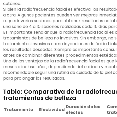
cutánea.
Si bien la radiofrecuencia facial es efectiva, los resul
a otra. Algunos pacientes pueden ver mejoras inmediat
requerir varias sesiones para obtener resultados notab
una serie de 4 a 10 sesiones realizadas cada 15 días pa
Es importante señalar que la radiofrecuencia facial es
tratamientos de belleza no invasivos. Sin embargo, no
tratamientos invasivos como inyecciones de ácido hial
los resultados deseados. Siempre es importante consul
antes de combinar diferentes procedimientos estéticos
Una de las ventajas de la radiofrecuencia facial es que
meses o incluso años, dependiendo del cuidado y mante
recomendable seguir una rutina de cuidado de la piel ad
para prolongar los resultados.
Tabla: Comparativa de la radiofrecue
tratamientos de belleza
Duración de los
Comp
Tratamiento
Efectividad
efectos
tra