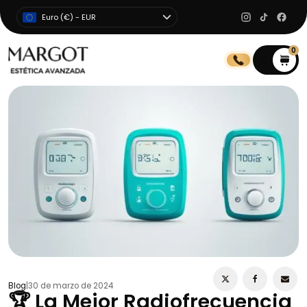
Euro (€) - EUR
0
0
Blog
|
30 de marzo de 2024
🏆 La Mejor Radiofrecuencia