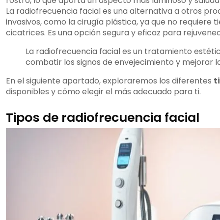
rostro, lo que aporta un aspecto más luminoso y saluda
La radiofrecuencia facial es una alternativa a otros p
invasivos, como la cirugía plástica, ya que no requiere 
cicatrices. Es una opción segura y eficaz para rejuvenec
La radiofrecuencia facial es un tratamiento estéti
combatir los signos de envejecimiento y mejorar la 
En el siguiente apartado, exploraremos los diferentes
t
disponibles y cómo elegir el más adecuado para ti.
Tipos de radiofrecuencia facial