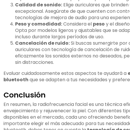
Calidad de sonido:
Elige auriculares que brinden
excepcional. Asegúrate de que cuenten con control
tecnologías de mejora de audio para una experienci
Peso y comodidad:
Considera el
peso
y el diseño
Opta por modelos ligeros y ajustables que se ad
incluso durante largos períodos de uso.
Cancelación de ruido:
Si buscas sumergirte por 
auriculares con tecnología de cancelación de ruid
eficazmente los sonidos externos no deseados, pe
sin distracciones.
Evaluar cuidadosamente estos aspectos te ayudará a
bluetooth
que se adapten a tus necesidades y preferen
Conclusión
En resumen, la radiofrecuencia facial es una técnica ef
envejecimiento y rejuvenecer la piel. Con diferentes tip
disponibles en el mercado, cada uno ofreciendo benefici
importante elegir el más adecuado para tus necesidades
bluetooth, debes tener en cuenta la
tecnología de co