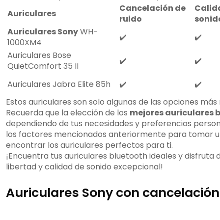
Cancelación de
Calid
Auriculares
ruido
sonid
Auriculares Sony
WH-
✔️
✔️
1000XM4
Auriculares Bose
✔️
✔️
QuietComfort 35 II
Auriculares Jabra Elite 85h
✔️
✔️
Estos auriculares son solo algunas de las opciones m
Recuerda que la elección de los
mejores auriculares 
dependiendo de tus necesidades y preferencias perso
los factores mencionados anteriormente para tomar u
encontrar los auriculares perfectos para ti.
¡Encuentra tus auriculares bluetooth ideales y disfruta 
libertad y calidad de sonido excepcional!
Auriculares Sony con cancelación