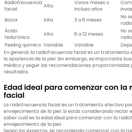
Radiofrecuencia
Varios meses o
Comp
Alta
facial
incluso años
invas
No s
Botox
Alta
3 a 6 meses
radi
Ácido
No s
Alta
6 a 12 meses
hialurónico
radi
Peeling químico
Variable
Variable
Depe
En general, la radiofrecuencia facial es un tratamiento
la apariencia de la piel. Sin embargo, es importante bus
médico y seguir las recomendaciones proporcionadas 
resultados.
Edad ideal para comenzar con la 
facial
La radiofrecuencia facial es un tratamiento efectivo pa
envejecimiento de la piel. Si estás considerando iniciar
saber cuál es la edad ideal para comenzar con la radiof
envejecimiento de la piel.
Según los expertos, se recomienda comenzar con la radi