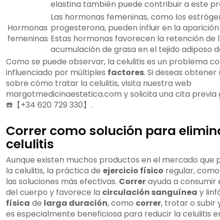
elastina también puede contribuir a este p
Las hormonas femeninas, como los estrógen
Hormonas
progesterona, pueden influir en la aparición d
femeninas
Estas hormonas favorecen la retención de lí
acumulación de grasa en el tejido adiposo de 
Como se puede observar, la celulitis es un problema c
influenciado por múltiples
factores
. Si deseas obtener
sobre cómo tratar la celulitis, visita nuestra web
margotmedicinaestetica.com y solicita una cita previa 
☎️【+34 620 729 330】.
Correr como solución para elimina
celulitis
Aunque existen muchos productos en el mercado que 
la celulitis, la práctica de
ejercicio físico
regular, com
las soluciones más efectivas.
Correr
ayuda a consumir 
del cuerpo y favorece la
circulación sanguínea
y linf
física
de
larga duración
, como
correr
, trotar o subir
es especialmente beneficiosa para reducir la celulitis e