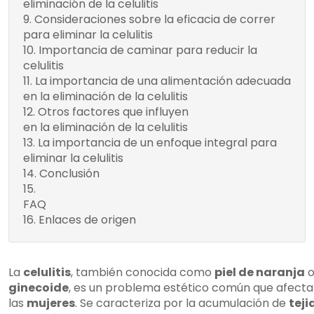
eliminación de la celulitis
tabaco
Consideraciones sobre la eficacia de correr
No usar
para eliminar la celulitis
ropa ajustada
Importancia de caminar para reducir la
Cepillado
celulitis
de piel
La importancia de una alimentación adecuada
Descanso
en la eliminación de la celulitis
adecuado
Otros factores que influyen
Evita el
en la eliminación de la celulitis
tabaco
La importancia de un enfoque integral para
Evita usar
eliminar la celulitis
ropa ajustada
Conclusión
Practica el
¿Qué es mejor para eliminar la celulitis,
cepillado de piel
FAQ
caminar o correr?
Descansa
Enlaces de origen
¿Qué es la celulitis y por qué se
adecuadamente
desarrolla?
¿Qué factores afectan la celulitis y a
quién afecta más?
La
celulitis
, también conocida como
piel de naranja
¿Correr puede ayudar a eliminar la
ginecoide
, es un problema estético común que afecta
celulitis?
las
mujeres
. Se caracteriza por la acumulación de
teji
¿Es más efectivo correr o caminar