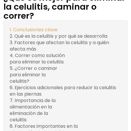
la celulitis, caminar o
correr?
Conclusiones clave:
Qué es la celulitis y por qué se desarrolla
Factores que afectan la celulitis y a quién
afecta más
Correr como solución
Consejos para
para eliminar la celulitis
comenzar a correr
¿Correr o caminar
Beneficios de correr y
para eliminar la
caminar para reducir la
celulitis?
celulitis
Ejercicios adicionales para reducir la celulitis
en las piernas
Importancia de la
Una dieta
alimentación en la
equilibrada: el primer
eliminación de la
paso para eliminar la
celulitis
celulitis
Factores importantes en la
Evitar el