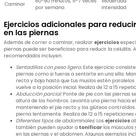
60-90 minutos, 5-7 veces
Moderada
Caminar
por semana
intensidad
Ejercicios adicionales para reducir 
en las piernas
Además de correr o caminar, realizar
ejercicios
especí
piernas puede ser beneficioso para reducir la celulitis.
recomendados incluyen:
Sentadillas con peso ligero:
Este ejercicio consiste
piernas como si fueras a sentarte en una silla. Ma
recta y baja hasta que tus muslos estén paralelos a
vuelve a la posición inicial. Realiza de 12 a 15 repeti
Abducción parcial:
Ponte de pie con las piernas s
altura de los hombros. Levanta una pierna hacia el
manteniendo el pie recto y los glúteos contraídos. 
pierna lentamente. Realiza de 12 a 15 repeticiones
Diferentes tipos de abdominales:
Los
ejercicios
ab
también pueden ayudar a
tonificar
los músculos y
en las piernas y el abdomen. Algunos ejemplos inc