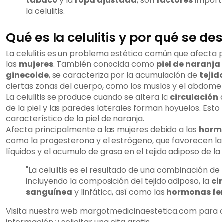
tabaco
y la
ropa ajustada
, son
factores
import
la celulitis.
Qué es la celulitis y por qué se de
La celulitis es un problema estético común que afecta 
las
mujeres
. También conocida como
piel de naranja
ginecoide
, se caracteriza por la acumulación de
tejid
ciertas zonas del cuerpo, como los muslos y el abdome
La celulitis se produce cuando se altera la
circulación
de la piel y las paredes laterales forman hoyuelos. Esto
característico de la piel de naranja.
Afecta principalmente a las mujeres debido a las
horm
como la progesterona y el estrógeno, que favorecen la
líquidos y el acumulo de grasa en el tejido adiposo de la 
"La celulitis es el resultado de una combinación de
incluyendo la composición del tejido adiposo, la
ci
sanguínea
y linfática, así como las
hormonas f
Visita nuestra web margotmedicinaestetica.com para
información y solicitar una cita gratis.