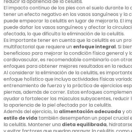
reducir la apariencia de la celulitis.
El impacto continuo de los pies con el suelo durante la
tener un efecto negativo en los vasos sanguíneos y la ci
puede empeorar la celulitis en lugar de mejorarla. El im
puede dañar los vasos sanguíneos y afectar la circulaci
afectada, lo que dificulta la eliminación de la celulitis.
Es importante tener en cuenta que la celulitis es un p
multifactorial que requiere un
enfoque integral
. Si bi
beneficioso para mejorar la condición física general y l
cardiovascular, es recomendable combinarlo con otras
enfoques para obtener mejores resultados en la reducció
Al considerar la eliminación de la celulitis, es importan
enfoque holístico que incluya actividades físicas variad
entrenamiento de fuerza y la práctica de ejercicios esp
piernas, además de correr. Estos enfoques complemen
ayudar a fortalecer los músculos subyacentes, reducir 
la apariencia de la piel afectada por la celulitis.
Además del ejercicio, la
alimentación adecuada
y ot
estilo de vida
también desempeñan un papel crucial en
la celulitis. Mantener una
dieta equilibrada
, hidrata
y evitar factores que puedan agravar la celulitis, como 