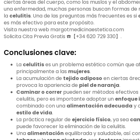
ciertas áreas del cuerpo, como los muslos y el abdome
para eliminar la celulitis?
una enfermedad, muchas personas buscan formas de re
¿Qué ejercicios adicionales pueden
la
celulitis
. Una de las preguntas más frecuentes es si
ayudar a reducir la celulitis en las piernas?
es más efectivo para este propósito.
¿Cómo influye la alimentación en la
Visita nuestra web margotmedicinaestetica.com
eliminación de la celulitis?
Solicita Cita Previa Gratis ☎️【+34 620 729 330】.
¿Qué otros factores son importantes
para eliminar la celulitis?
Conclusiones clave:
¿Es correr eficaz para eliminar la
celulitis?
La
celulitis
es un problema estético común que a
¿Es caminar efectivo para reducir la
principalmente a las
mujeres
.
celulitis?
La acumulación de
tejido adiposo
en ciertas áre
¿La alimentación es importante para
provoca la apariencia de
piel de naranja
.
eliminar la celulitis?
Caminar o correr
pueden ser métodos efectivos p
¿Qué otros factores influyen en la
celulitis, pero es importante adoptar un
enfoque 
eliminación de la celulitis?
combinado con una
alimentación adecuada
y 
¿Cuál es la importancia de un
estilo de vida
.
enfoque integral para eliminar la celulitis?
La práctica regular de
ejercicio físico
, ya sea
cam
¿Hay una conclusión final sobre cómo
puede favorecer la eliminación de la celulitis.
eliminar la celulitis?
Una
alimentación
equilibrada y saludable, así co