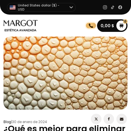
United States dollar ($) -
USD
0
0,00
$
Blog
|
30 de enero de 2024
¿Qué es mejor para eliminar