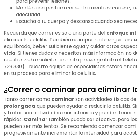
para prevenir lesiones.
Mantén una postura correcta mientras corres y r
adecuada.
Escucha a tu cuerpo y descansa cuando sea neces
Recuerda que correr es solo una parte del
enfoque int
eliminar la celulitis. También es importante seguir una
a
equilibrada, beber suficiente agua y cuidar otros aspec
vida
. Si tienes dudas o necesitas más información, no d
nuestra web o solicitar una cita previa gratuita al tel
729 330】. Nuestro equipo de especialistas estará enc
en tu proceso para eliminar la celulitis.
¿Correr o caminar para eliminar la
Tanto correr como
caminar
son actividades físicas d
prolongada
que pueden ayudar a reducir la celulitis. 
y trotar son actividades más intensas y pueden tener 
rápidos.
Caminar
también puede ser efectivo, pero los
pueden ser más lentos. Se recomienda comenzar cami
progresivamente incrementar la intensidad para acos