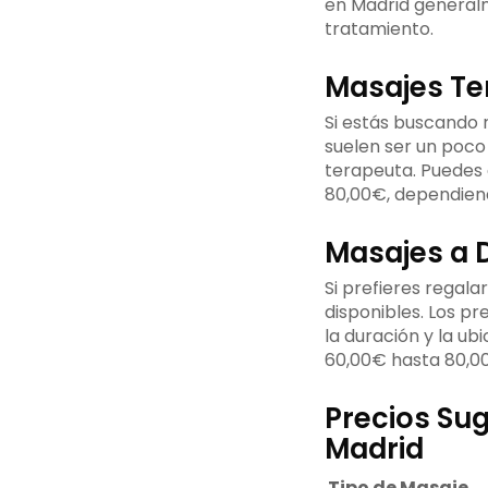
en Madrid generalm
tratamiento.
Masajes Te
Si estás buscando r
suelen ser un poco
terapeuta. Puedes 
80,00€, dependiendo
Masajes a D
Si prefieres regal
disponibles. Los pr
la duración y la ub
60,00€ hasta 80,0
Precios Sug
Madrid
Tipo de Masaje