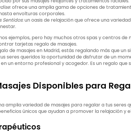
ocido por sus masajes relajantes y tratamientos faciales.
dise
: ofrece una amplia gama de opciones de tratamien
hasta envolturas corporales.
s Sentidos
: un oasis de relajación que ofrece una variedad
enestar.
unos ejemplos, pero hay muchos otros spas y centros de 
trar tarjetas regalo de masajes.
galo de masajes en Madrid, estás regalando más que un s
tus seres queridos la oportunidad de disfrutar de un mom
 en un entorno profesional y acogedor. Es un regalo que 
Masajes Disponibles para Rega
una amplia variedad de masajes para regalar a tus seres q
eneficios únicos que ayudan a promover la relajación y el
rapéuticos