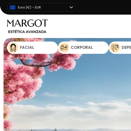
Euro (€) - EUR
FACIAL
CORPORAL
DEP