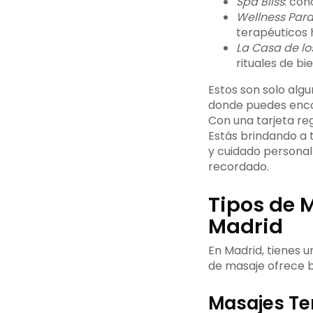
Spa Bliss
: con
Wellness Para
terapéuticos 
La Casa de lo
rituales de bi
Estos son solo alg
donde puedes encon
Con una tarjeta re
Estás brindando a 
y cuidado personal
recordado.
Tipos de 
Madrid
En Madrid, tienes 
de masaje ofrece b
Masajes Te