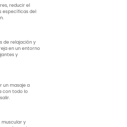
es, reducir el
 específicas del
n.
 de relajación y
reja en un entorno
jantes y
ar un masaje a
a con todo lo
alir.
n muscular y