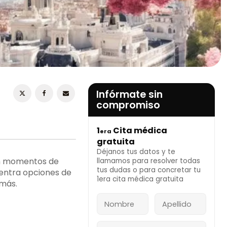
ESTOY DE ACUERDO CON LA
POLÍTICA DE
PRIVACIDAD
Infórmate sin
compromiso
1
Cita médica
era
INFÓRMATE AHORA
gratuita
Déjanos tus datos y te
on momentos de
llamamos para resolver todas
tus dudas o para concretar tu
uentra opciones de
1era cita médica gratuita
 más.