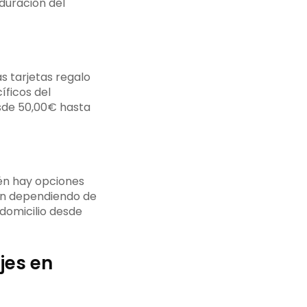
duración del
s tarjetas regalo
íficos del
sde 50,00€ hasta
ién hay opciones
ían dependiendo de
 domicilio desde
jes en