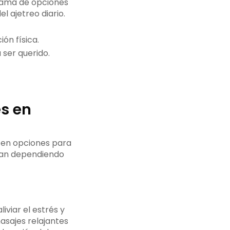
gama de opciones
 ajetreo diario.
ón física.
ser querido.
es en
sten opciones para
rían dependiendo
viar el estrés y
asajes relajantes