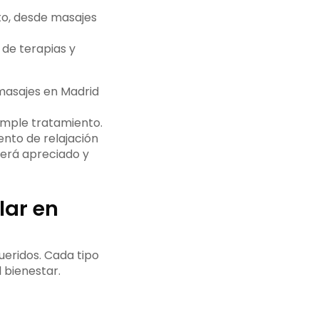
to, desde masajes
 de terapias y
masajes en Madrid
imple tratamiento.
ento de relajación
será apreciado y
lar en
ueridos. Cada tipo
 bienestar.