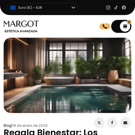
Euro (€) - EUR
0
0
Blog
|
18 de enero de 2024
Regala Bienestar: Los