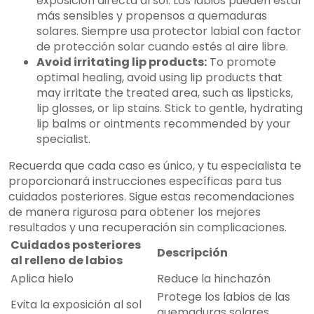
exposición directa al sol. Los labios pueden estar
más sensibles y propensos a quemaduras
solares. Siempre usa protector labial con factor
de protección solar cuando estés al aire libre.
Avoid irritating lip products:
To promote
optimal healing, avoid using lip products that
may irritate the treated area, such as lipsticks,
lip glosses, or lip stains. Stick to gentle, hydrating
lip balms or ointments recommended by your
specialist.
Recuerda que cada caso es único, y tu especialista te
proporcionará instrucciones específicas para tus
cuidados posteriores. Sigue estas recomendaciones
de manera rigurosa para obtener los mejores
resultados y una recuperación sin complicaciones.
Cuidados posteriores
Descripción
al relleno de labios
Aplica hielo
Reduce la hinchazón
Protege los labios de las
Evita la exposición al sol
quemaduras solares