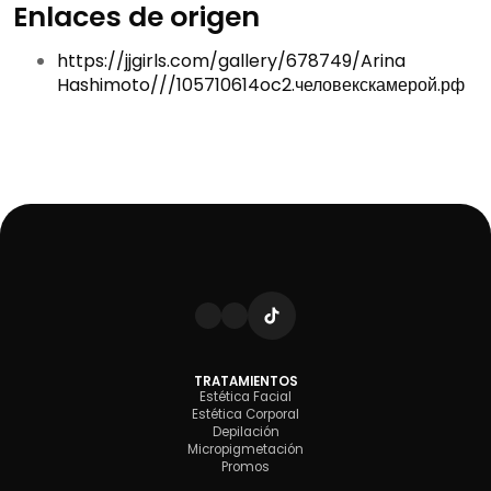
Enlaces de origen
https://jjgirls.com/gallery/678749/Arina
Hashimoto///105710614oc2.человекскамерой.рф
TRATAMIENTOS
Estética Facial
Estética Corporal
Depilación
Micropigmetación
Promos