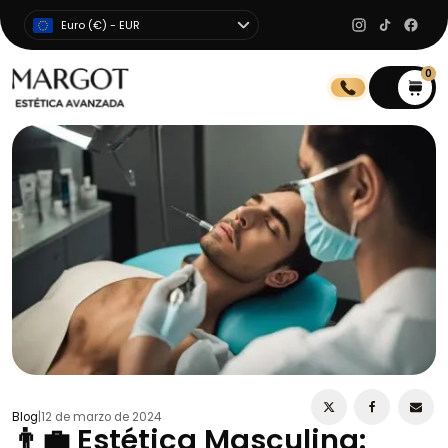
Euro (€) - EUR
0
0
Blog
|
12 de marzo de 2024
👨‍💼 Estética Masculina: