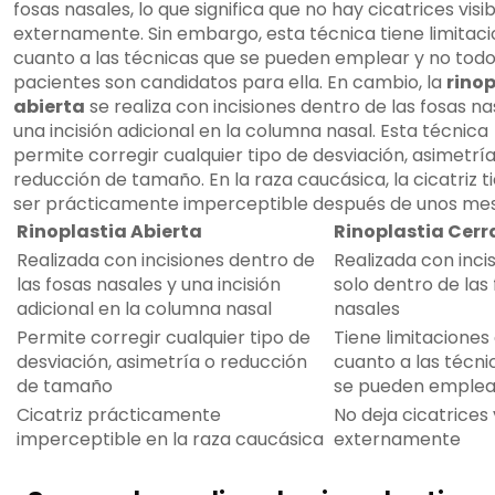
fosas nasales, lo que significa que no hay cicatrices visi
externamente. Sin embargo, esta técnica tiene limitac
cuanto a las técnicas que se pueden emplear y no todo
pacientes son candidatos para ella. En cambio, la
rinop
abierta
se realiza con incisiones dentro de las fosas na
una incisión adicional en la columna nasal. Esta técnica
permite corregir cualquier tipo de desviación, asimetría
reducción de tamaño. En la raza caucásica, la cicatriz t
ser prácticamente imperceptible después de unos mes
Rinoplastia Abierta
Rinoplastia Cer
Realizada con incisiones dentro de
Realizada con inci
las fosas nasales y una incisión
solo dentro de las
adicional en la columna nasal
nasales
Permite corregir cualquier tipo de
Tiene limitaciones
desviación, asimetría o reducción
cuanto a las técni
de tamaño
se pueden emplea
Cicatriz prácticamente
No deja cicatrices 
imperceptible en la raza caucásica
externamente