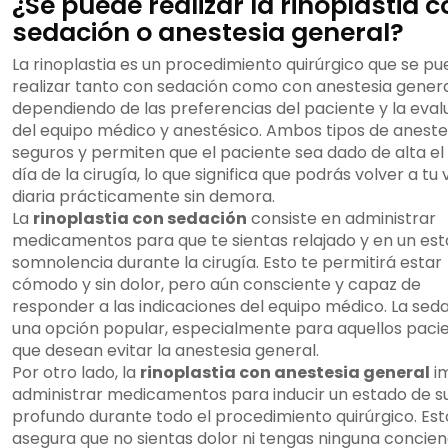
¿Se puede realizar la rinoplastia 
sedación o anestesia general?
La rinoplastia es un procedimiento quirúrgico que se p
realizar tanto con sedación como con anestesia genera
dependiendo de las preferencias del paciente y la eval
del equipo médico y anestésico. Ambos tipos de aneste
seguros y permiten que el paciente sea dado de alta e
día de la cirugía, lo que significa que podrás volver a tu 
diaria prácticamente sin demora.
La
rinoplastia con sedación
consiste en administrar
medicamentos para que te sientas relajado y en un es
somnolencia durante la cirugía. Esto te permitirá estar
cómodo y sin dolor, pero aún consciente y capaz de
responder a las indicaciones del equipo médico. La sed
una opción popular, especialmente para aquellos paci
que desean evitar la anestesia general.
Por otro lado, la
rinoplastia con anestesia general
im
administrar medicamentos para inducir un estado de 
profundo durante todo el procedimiento quirúrgico. Est
asegura que no sientas dolor ni tengas ninguna concien