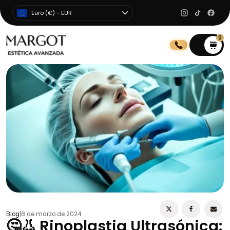
Euro (€) - EUR
0
0
Blog
|
8 de marzo de 2024
🤔👃 Rinoplastia Ultrasónica: