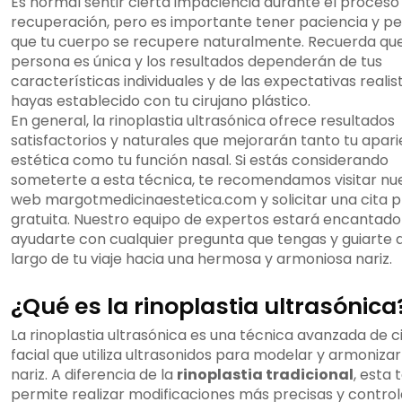
Es normal sentir cierta impaciencia durante el proceso
recuperación, pero es importante tener paciencia y pe
que tu cuerpo se recupere naturalmente. Recuerda qu
persona es única y los resultados dependerán de tus
características individuales y de las expectativas realis
hayas establecido con tu cirujano plástico.
En general, la rinoplastia ultrasónica ofrece resultados
satisfactorios y naturales que mejorarán tanto tu apari
estética como tu función nasal. Si estás considerando
someterte a esta técnica, te recomendamos visitar nu
web margotmedicinaestetica.com y solicitar una cita p
gratuita. Nuestro equipo de expertos estará encantado
ayudarte con cualquier pregunta que tengas y guiarte a
largo de tu viaje hacia una hermosa y armoniosa nariz.
¿Qué es la rinoplastia ultrasónica
La rinoplastia ultrasónica es una técnica avanzada de c
facial que utiliza ultrasonidos para modelar y armonizar
nariz. A diferencia de la
rinoplastia tradicional
, esta 
permite realizar modificaciones más precisas y contro