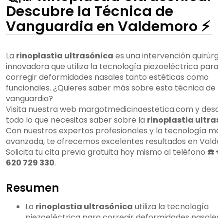
Descubre la Técnica de
Vanguardia en Valdemoro ⚡
La
rinoplastia ultrasónica
es una intervención quirúr
innovadora que utiliza la tecnología piezoeléctrica par
corregir deformidades nasales tanto estéticas como
funcionales. ¿Quieres saber más sobre esta técnica de
vanguardia?
Visita nuestra web margotmedicinaestetica.com y des
todo lo que necesitas saber sobre la
rinoplastia ultr
Con nuestros expertos profesionales y la tecnología m
avanzada, te ofrecemos excelentes resultados en Val
Solicita tu cita previa gratuita hoy mismo al teléfono
☎️
620 729 330
.
Resumen
La
rinoplastia ultrasónica
utiliza la tecnología
piezoeléctrica para corregir deformidades nasales