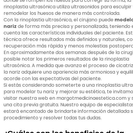
donde se rompen los huesos para corregir su forma, la
rinoplastia ultrasónica utiliza ultrasonidos para esculpir
remodelar los huesos de manera más controlada.
Con la rinoplastia ultrasónica, el cirujano puede
modela
nariz
de forma más precisa y personalizada, teniendo 
cuenta las características individuales del paciente. Es
técnica ofrece resultados más definidos y naturales, c
recuperación más rápida y menos molestias postopera
En aproximadamente dos semanas después de la cirugí
posible notar los primeros resultados de la rinoplastia
ultrasónica. A medida que avanza el proceso de cicatriz
la nariz adquiere una apariencia más armoniosa y equili
acorde con las expectativas del paciente.
Si estás considerando someterte a una rinoplastia ultr
para modelar tu nariz y mejorar su estética, te invitamo
visitar nuestra web en margotmedicinaestetica.com y s
una cita previa gratuita. Nuestro equipo de especialista
estará encantado de brindarte información detallada s
procedimiento y resolver todas tus dudas.