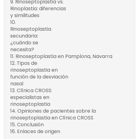
Rinoseptoplastia vs.
Comparación de la
Comunícate con
Rinoplastia: diferencias
rinoseptoplastia y la
tu cirujano plástico
y similitudes
rinoplastia
Tabla: Factores a
Rinoseptoplastia
considerar antes de realizar
secundaria:
una rinoseptoplastia
¿cuándo se
secundaria
necesita?
Rinoseptoplastia en Pamplona, Navarra
Tipos de
Rinoseptoplastia
rinoseptoplastia en
para desviaciones
función de la desviación
leves
nasal
Rinoseptoplastia
Clínica CROSS:
para desviaciones
Equipo de
especialistas en
especialistas en
graves
rinoseptoplastia
rinoseptoplastia
Rinoseptoplastia
Opiniones de pacientes sobre la
con septoplastia
Tecnología y
rinoseptoplastia en Clínica CROSS
técnicas innovadoras
extracorpórea
Conclusión
Atención
Enlaces de origen
personalizada
Resultados