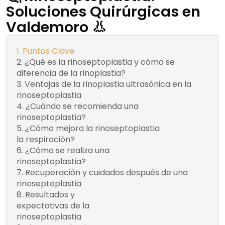
Soluciones Quirúrgicas en
Valdemoro 👃
Puntos Clave
¿Qué es la rinoseptoplastia y cómo se
diferencia de la rinoplastia?
Ventajas de la rinoplastia ultrasónica en la
rinoseptoplastia
¿Cuándo se recomienda una
rinoseptoplastia?
¿Cómo mejora la rinoseptoplastia
la respiración?
Recuerda
¿Cómo se realiza una
rinoseptoplastia?
Rinoseptoplastia
Recuperación y cuidados después de una
Abierta
rinoseptoplastia
Resultados y
Rinoseptoplastia
Espera
expectativas de la
pacientemente por
Cerrada
rinoseptoplastia
los resultados