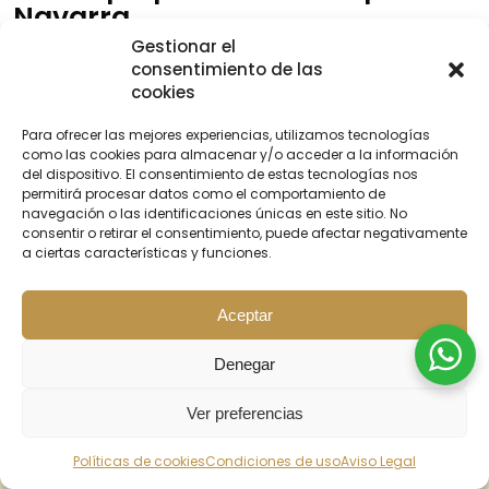
Navarra
Gestionar el
En
Pamplona
,
Navarra
, también se ofrecen
consentimiento de las
opciones de rinoseptoplastia. Los pacientes que
cookies
deseen someterse a este procedimiento pueden
buscar clínicas y cirujanos plásticos especializados en
Para ofrecer las mejores experiencias, utilizamos tecnologías
rinoseptoplastia en la zona. Es importante realizar
como las cookies para almacenar y/o acceder a la información
una investigación exhaustiva y concertar consultas
del dispositivo. El consentimiento de estas tecnologías nos
con varios profesionales para tomar una decisión
permitirá procesar datos como el comportamiento de
navegación o las identificaciones únicas en este sitio. No
informada y encontrar el mejor equipo médico para
consentir o retirar el consentimiento, puede afectar negativamente
el tratamiento.
a ciertas características y funciones.
Visita nuestra web margotmedicinaestetica.com
Solicita Cita Previa Gratis ☎️【+34 620 729 330】
Aceptar
Clinicas
Cirujanos
Teléfono
Especializadas
Plásticos
Denegar
Clínica Margot Medicina
Dr. Javier
123-456-
Estética
González
789
Ver preferencias
Dra. María
987-654-
Clínica CROSS
López
321
BUSCAR
INICIO
PROMOS
CONTACTO
Políticas de cookies
Condiciones de uso
Aviso Legal