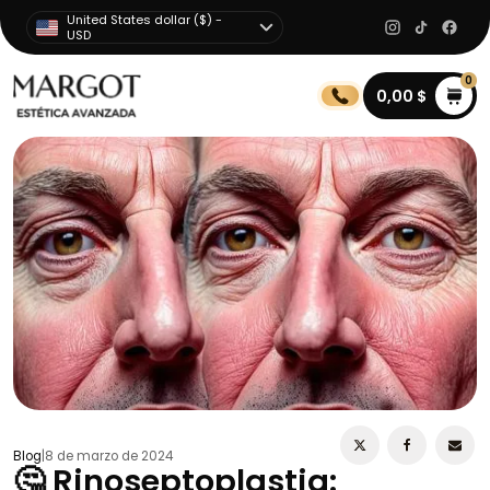
United States dollar ($) -
USD
0
0,00
$
Blog
|
8 de marzo de 2024
🤔 Rinoseptoplastia: