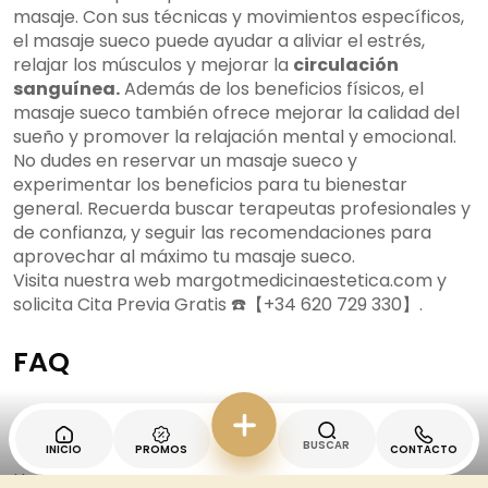
masaje. Con sus técnicas y movimientos específicos,
el masaje sueco puede ayudar a aliviar el estrés,
relajar los músculos y mejorar la
circulación
sanguínea.
Además de los beneficios físicos, el
masaje sueco también ofrece mejorar la calidad del
sueño y promover la relajación mental y emocional.
No dudes en reservar un masaje sueco y
experimentar los beneficios para tu bienestar
general. Recuerda buscar terapeutas profesionales y
de confianza, y seguir las recomendaciones para
aprovechar al máximo tu masaje sueco.
Visita nuestra web margotmedicinaestetica.com y
solicita Cita Previa Gratis ☎️【+34 620 729 330】.
FAQ
¿Qué incluye un masaje sueco de
cuerpo completo?
BUSCAR
INICIO
PROMOS
CONTACTO
Un masaje sueco de cuerpo completo incluye una