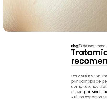
Blog
|
13 de noviembre
Tratamie
recomend
Las
estrías
son lín
por cambios de pe
completo, hay trat
En
Margot Medicina
Allí, los expertos 