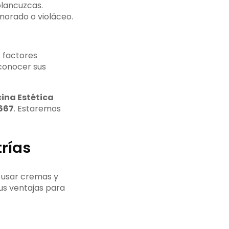
blancuzcas.
morado o violáceo.
s factores
conocer sus
ina Estética
 667
. Estaremos
rías
s usar cremas y
us ventajas para