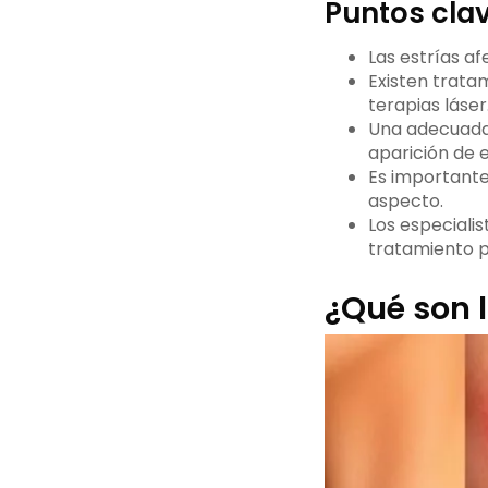
Puntos cla
Las estrías a
Existen tratam
terapias láser
Una adecuada h
aparición de e
Es importante
aspecto.
Los especiali
tratamiento p
¿Qué son l