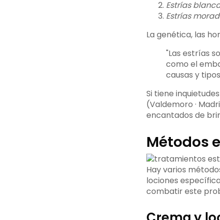
Estrías blanca
Estrías morad
La genética, las ho
"Las estrías 
como el embar
causas y tipo
Si tiene inquietude
(Valdemoro · Madr
encantados de bri
Métodos e
Hay varios métodos
lociones específic
combatir este pro
Crema y lo