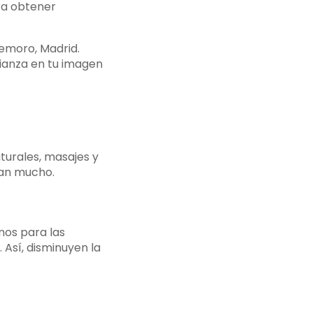
ara obtener
emoro, Madrid.
fianza en tu imagen
turales, masajes y
tan mucho.
os para las
. Así, disminuyen la