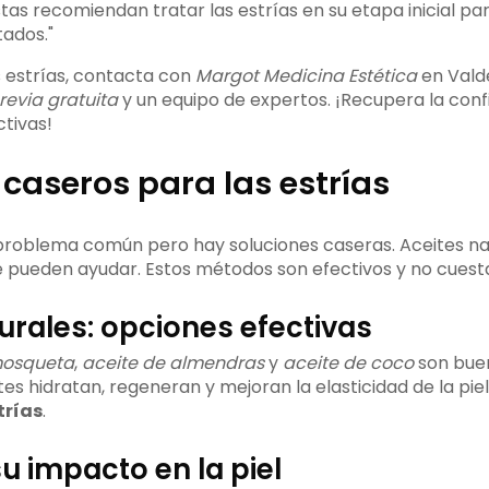
stas recomiendan tratar las estrías en su etapa inicial p
tados."
s estrías, contacta con
Margot Medicina Estética
en Vald
revia gratuita
y un equipo de expertos. ¡Recupera la con
ctivas!
caseros para las estrías
 problema común pero hay soluciones caseras. Aceites na
e pueden ayudar. Estos métodos son efectivos y no cues
urales: opciones efectivas
mosqueta
,
aceite de almendras
y
aceite de coco
son buen
ites hidratan, regeneran y mejoran la elasticidad de la piel
trías
.
u impacto en la piel