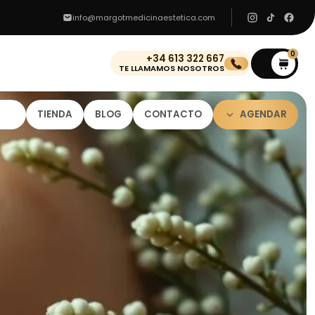
info@margotmedicinaestetica.com
0
+34 613 322 667
0
TE LLAMAMOS NOSOTROS
TIENDA
BLOG
CONTACTO
AGENDAR