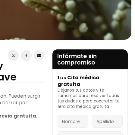
ESTOY DE ACUERDO CON LA
POLÍTICA DE
PRIVACIDAD
Infórmate sin
compromiso
y
ave
1
Cita médica
era
INFÓRMATE AHORA
gratuita
Déjanos tus datos y te
an. Pueden surgir
llamamos para resolver todas
tus dudas o para concretar tu
 borrar por
1era cita médica gratuita
revia gratuita
.