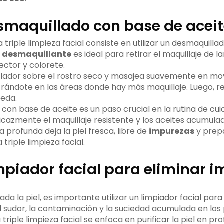
esmaquillado con base de acei
a triple limpieza facial consiste en utilizar un desmaquill
e
desmaquillante
es ideal para retirar el maquillaje de l
ector y colorete.
llador sobre el rostro seco y masajea suavemente en mo
trándote en las áreas donde hay más maquillaje. Luego, re
meda.
con base de aceite es un paso crucial en la rutina de cui
icazmente el maquillaje resistente y los aceites acumulado
 profunda deja la piel fresca, libre de
impurezas
y prep
 triple limpieza facial.
impiador facial para eliminar 
da la piel, es importante utilizar un limpiador facial para 
 sudor, la contaminación y la suciedad acumulada en los 
triple limpieza facial se enfoca en purificar la piel en pr