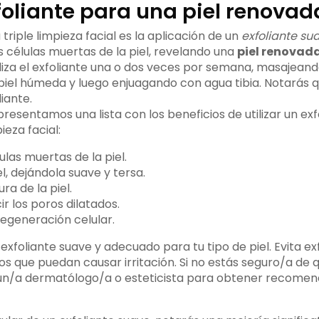
foliante para una piel renovad
 triple limpieza facial es la aplicación de un
exfoliante su
s células muertas de la piel, revelando una
piel renovad
tiliza el exfoliante una o dos veces por semana, masajea
piel húmeda y luego enjuagando con agua tibia. Notarás qu
iante.
presentamos una lista con los beneficios de utilizar un exf
ieza facial:
lulas muertas de la piel.
l, dejándola suave y tersa.
ra de la piel.
r los poros dilatados.
egeneración celular.
exfoliante suave y adecuado para tu tipo de piel. Evita ex
s que puedan causar irritación. Si no estás seguro/a de q
 a un/a dermatólogo/a o esteticista para obtener recome