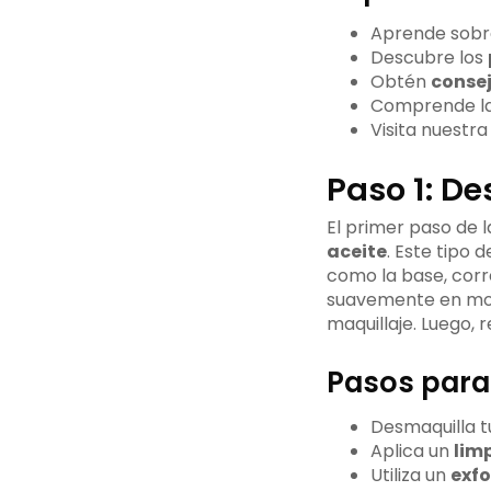
Aprende sobr
Descubre los
Obtén
consej
Comprende la i
Visita nuestr
Paso 1: D
El primer paso de l
aceite
. Este tipo 
como la base, corr
suavemente en mov
maquillaje. Luego, 
Pasos para r
Desmaquilla t
Aplica un
lim
Utiliza un
exfo