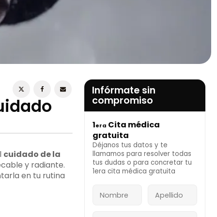
ESTOY DE ACUERDO CON LA
POLÍTICA DE
PRIVACIDAD
Infórmate sin
compromiso
Cuidado
1
Cita médica
era
INFÓRMATE AHORA
gratuita
Déjanos tus datos y te
l
cuidado de la
llamamos para resolver todas
tus dudas o para concretar tu
cable y radiante.
1era cita médica gratuita
rla en tu rutina