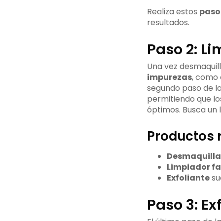
Realiza estos
paso
resultados.
Paso 2: L
Una vez desmaquilla
impurezas
, como 
segundo paso de la 
permitiendo que l
óptimos. Busca un 
Productos r
Desmaquilla
Limpiador fa
Exfoliante
sua
Paso 3: Ex