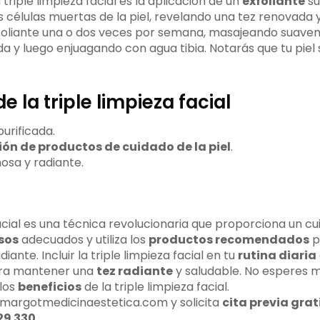
 triple limpieza facial es la aplicación de un
exfoliante
su
s células muertas de la piel, revelando una tez renovada
 exfoliante una o dos veces por semana, masajeando suav
da y luego enjuagando con agua tibia. Notarás que tu piel
e la triple limpieza facial
purificada.
ón de productos de cuidado de la piel
.
osa y radiante.
 facial es una técnica revolucionaria que proporciona un 
sos
adecuados y utiliza los
productos recomendados
p
iante. Incluir la triple limpieza facial en tu
rutina diaria
ara mantener una
tez radiante
y saludable. No esperes 
los
beneficios
de la triple limpieza facial.
 margotmedicinaestetica.com y solicita
cita previa grat
29 330
.