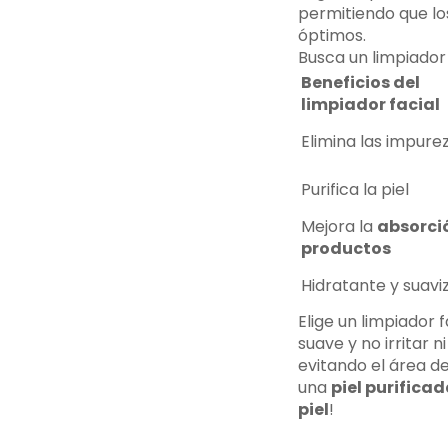
permitiendo que l
óptimos.
Busca un limpiador
Beneficios del
limpiador facial
Elimina las impure
Purifica la piel
Mejora la
absorci
productos
Hidratante y suavi
Elige un limpiador 
suave y no irritar n
evitando el área de
una
piel purifica
piel
!