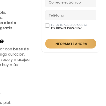
ble.
a.
na diaria
.
ESTOY DE ACUERDO CON LA
 gratis
.
POLÍTICA DE PRIVACIDAD
te
INFÓRMATE AHORA
ador con
base de
larga duración,
o seco y masajea
e hay más
.
 piel.