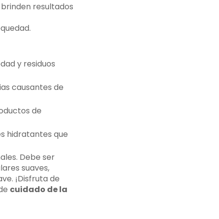
brinden resultados
equedad.
dad y residuos
rias causantes de
roductos de
es hidratantes que
nales. Debe ser
ulares suaves,
ave. ¡Disfruta de
 de
cuidado de la