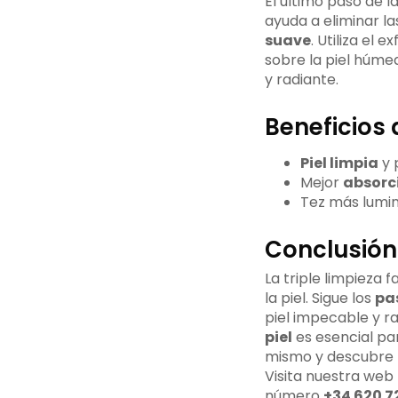
El último paso de la
ayuda a eliminar la
suave
. Utiliza el
sobre la piel húme
y radiante.
Beneficios d
Piel limpia
y 
Mejor
absorci
Tez más lumin
Conclusión
La triple limpieza
la piel. Sigue los
pa
piel impecable y rad
piel
es esencial p
mismo y descubre 
Visita nuestra web
número
+34 620 7