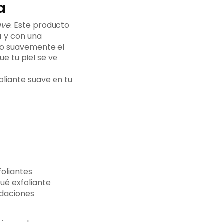
a
ave
. Este producto
a
y con una
ndo suavemente el
e tu piel se ve
oliante suave en tu
foliantes
ué exfoliante
ndaciones