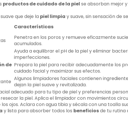
os
productos de cuidado de la piel
se absorban mejor y 
 suave que deje la
piel limpia
y suave, sin sensación de s
Características
Penetra en los poros y remueve eficazmente sucie
zas
acumulados.
Ayuda a equilibrar el pH de la piel y eliminar bacte
imperfecciones.
ón de
Prepara la piel para recibir adecuadamente los p
cuidado facial y maximizar sus efectos.
Algunos limpiadores faciales contienen ingredient
zante
dejan la piel suave y revitalizada.
facial adecuado para tu tipo de piel y preferencias perso
i resecar la piel. Aplica el limpiador con movimientos circ
 los ojos. Aclara con agua tibia y sécala con una toalla su
da
y lista para absorber todos los
beneficios
de tu rutina