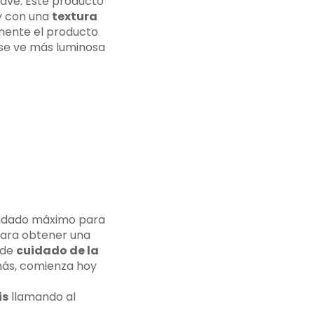
ave. Este producto
 y con una
textura
emente el producto
 se ve más luminosa
cuidado máximo para
ara obtener una
de
cuidado de la
más, comienza hoy
is
llamando al