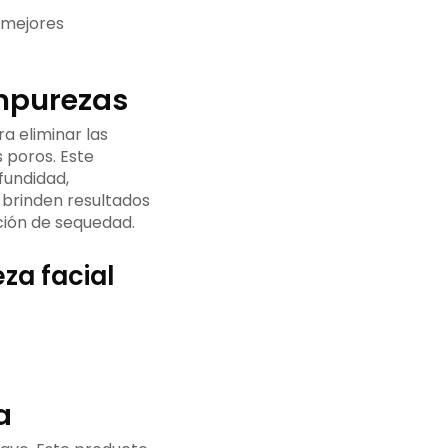
 mejores
impurezas
a eliminar las
 poros. Este
ofundidad,
brinden resultados
ción de sequedad.
za facial
a