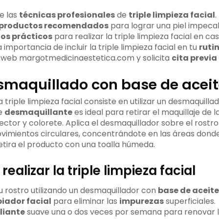
e las
técnicas profesionales
de
triple limpieza facial
.
productos recomendados
para lograr una piel impeca
os prácticos
para realizar la triple limpieza facial en cas
mportancia de incluir la triple limpieza facial en tu
ruti
a web margotmedicinaestetica.com y solicita
cita previa
esmaquillado con base de acei
a triple limpieza facial consiste en utilizar un desmaquill
de
desmaquillante
es ideal para retirar el maquillaje de 
ector y colorete. Aplica el desmaquillador sobre el rostr
imientos circulares, concentrándote en las áreas dond
retira el producto con una toalla húmeda.
ealizar la triple limpieza facial
u rostro utilizando un desmaquillador con
base de aceite
piador facial
para eliminar las
impurezas
superficiales.
liante
suave una o dos veces por semana para renovar la