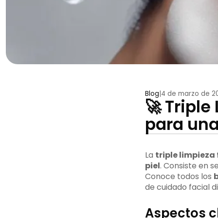
Blog
|
4 de marzo de 2
🚀 Tripl
para una
La
triple limpieza 
piel
. Consiste en s
Conoce todos los
b
de cuidado facial di
Aspectos c