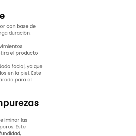
te
ador con base de
arga duración,
vimientos
tira el producto
dado facial, ya que
s en la piel. Este
arada para el
impurezas
eliminar las
poros. Este
ofundidad,