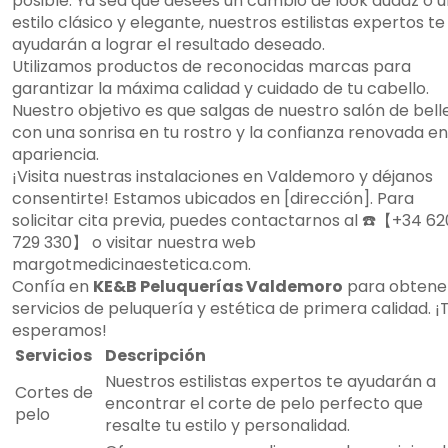
posible. Ya sea que desees un cambio de look audaz o u
estilo clásico y elegante, nuestros estilistas expertos te
ayudarán a lograr el resultado deseado.
Utilizamos productos de reconocidas marcas para
garantizar la máxima calidad y cuidado de tu cabello.
Nuestro objetivo es que salgas de nuestro salón de bell
con una sonrisa en tu rostro y la confianza renovada en
apariencia.
¡Visita nuestras instalaciones en Valdemoro y déjanos
consentirte! Estamos ubicados en [dirección]. Para
solicitar cita previa, puedes contactarnos al ☎️【+34 62
729 330】 o visitar nuestra web
margotmedicinaestetica.com.
Confía en
KE&B Peluquerías Valdemoro
para obtene
servicios de peluquería y estética de primera calidad. ¡
esperamos!
Servicios
Descripción
Nuestros estilistas expertos te ayudarán a
Cortes de
encontrar el corte de pelo perfecto que
pelo
resalte tu estilo y personalidad.