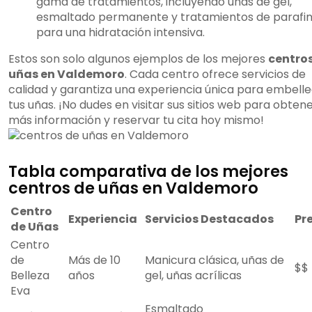
gama de tratamientos, incluyendo uñas de gel,
esmaltado permanente y tratamientos de parafi
para una hidratación intensiva.
Estos son solo algunos ejemplos de los mejores
centro
uñas en Valdemoro
. Cada centro ofrece servicios de
calidad y garantiza una experiencia única para embell
tus uñas. ¡No dudes en visitar sus sitios web para obten
más información y reservar tu cita hoy mismo!
Tabla comparativa de los mejores
centros de uñas en Valdemoro
Centro
Experiencia
Servicios Destacados
Pr
de Uñas
Centro
de
Más de 10
Manicura clásica, uñas de
$$
Belleza
años
gel, uñas acrílicas
Eva
Esmaltado