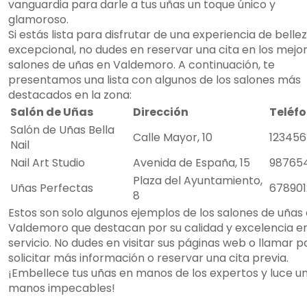
vanguardia para darle a tus uñas un toque único y
glamoroso.
Si estás lista para disfrutar de una experiencia de belle
excepcional, no dudes en reservar una cita en los mejo
salones de uñas en Valdemoro. A continuación, te
presentamos una lista con algunos de los salones más
destacados en la zona:
Salón de Uñas
Dirección
Teléf
Salón de Uñas Bella
Calle Mayor, 10
12345
Nail
Nail Art Studio
Avenida de España, 15
98765
Plaza del Ayuntamiento,
Uñas Perfectas
67890
8
Estos son solo algunos ejemplos de los salones de uñas
Valdemoro que destacan por su calidad y excelencia en
servicio. No dudes en visitar sus páginas web o llamar p
solicitar más información o reservar una cita previa.
¡Embellece tus uñas en manos de los expertos y luce u
manos impecables!