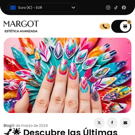
Euro (€) - EUR
0
0
Blog
|
8 de marzo de 2024
💅🌟 Descubre las Últimas