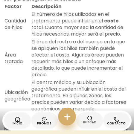
Factor
Descripción
El número de hilos utilizados en el
Cantidad
tratamiento puede influir en el
costo
de hilos
total. Cuanto mayor sea la cantidad de
hilos necesarios, mayor será el precio.
El área del rostro o del cuerpo en la que
se apliquen los hilos también puede
Área
afectar el costo. Algunas áreas pueden
tratada
requerir más hilos o un enfoque más
detallado, lo que puede incrementar el
precio.
El centro médico y su ubicación
geográfica pueden influir en el costo del
Ubicación
tratamiento. En algunas zonas, los
geográfica
precios pueden variar debido a factores
económicos y de mercado.
Recuerda que el costo del tratamiento con hilos
tensores es una inversión en tu apariencia y
BUSCAR
INICIO
PROMOS
CONTACTO
bienestar. Es importante buscar un equilibrio entre el