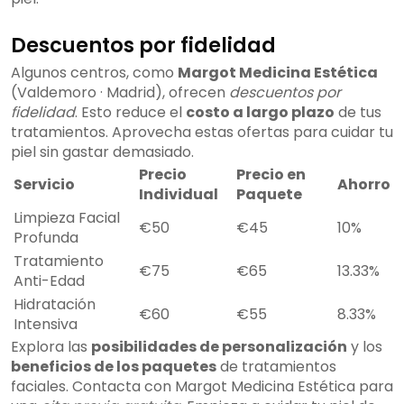
Descuentos por fidelidad
Algunos centros, como
Margot Medicina Estética
(Valdemoro · Madrid), ofrecen
descuentos por
fidelidad
. Esto reduce el
costo a largo plazo
de tus
tratamientos. Aprovecha estas ofertas para cuidar tu
piel sin gastar demasiado.
Precio
Precio en
Servicio
Ahorro
Individual
Paquete
Limpieza Facial
€50
€45
10%
Profunda
Tratamiento
€75
€65
13.33%
Anti-Edad
Hidratación
€60
€55
8.33%
Intensiva
Explora las
posibilidades de personalización
y los
beneficios de los paquetes
de tratamientos
faciales. Contacta con Margot Medicina Estética para