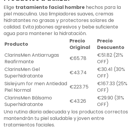
Elige
tratamiento facial hombre
hechos para la
piel masculina. Usa limpiadores suaves, cremas
hidratantes no grasas y protectores solares de
calidad. Evita jabones agresivos y bebe suficiente
agua para mantener la hidratación.
Precio
Precio
Producto
Original
Descuento
ClarinsMen Antiarrugas
€51.82 (21%
€65.78
Reafirmante
OFF)
ClarinsMen Gel
€30.41 (30%
€43.74
Superhidratante
OFF)
Sisleÿum for men Antiedad
€167.33 (25%
€223.75
Piel Normal
OFF)
ClarinsMen Bálsamo
€29.90 (31%
€43.26
Superhidratante
OFF)
Una rutina diaria adecuada y los productos correctos
mantendrán tu piel saludable y joven entre
tratamientos faciales.